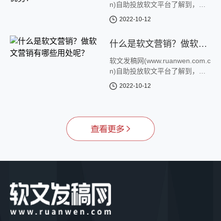
n)自助投放软文平台了解到，随
着互联网时代的发展，软文的形
2022-10-12
式也随之变得花样繁多。从最开
始的新闻软文再到如今的故事软
什么是软文营销？做软文营销有哪些用处呢？
文，微博软文，公众号软文等
等。发展至今，...
软文发稿网(www.ruanwen.com.c
n)自助投放软文平台了解到，软
文营销是网络营销众多方式中的
2022-10-12
一种，软文广告不像硬广告，直
接上来就给用户宣传产品，而是
新闻营销怎么做？做新闻营销都有哪些技巧呢？
通过故事、文案的方式来让顾客
看我们的文章...
软文发稿网(www.ruanwen.com.c
n)自助投放软文平台了解到，随
着互联网的普及，营销已经成为
2022-10-12
企业全新的一种模式，企业都说
在做营销，那都有哪些方式的营
快销食品推广软文怎么撰写呢?写作步骤和方式有哪些呢？
销呢?小编在这里简单的说几，
如：口碑营销...
软文发稿网(www.ruanwen.com.c
n)自助投放软文平台了解到，现
在软文推广的形式逐渐多样化,加
2022-10-12