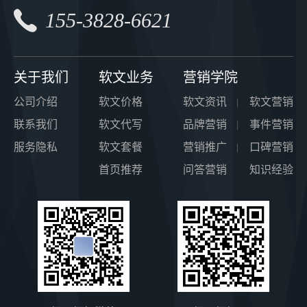
上每个企业都有自己的品牌产品,
155-3828-6621
想要让自己的产品更快地提升知
如何给营销软文起一个好标题？7个简单的标题技巧送给你
名度,软文推广确实是一个不错的
选择,...
软文发稿网(www.ruanwen.com.c
n)自助投放软文平台了解到，标
关于我们
软文业务
营销学院
题决定文章打开率，对新媒体人
2022-10-12
来说已经再熟悉不过。一篇营销
公司介绍
软文价格
软文资讯
软文营销
软文也好，干货文章也好，不论
商铺软文怎么写，有哪些写作技巧可以运用？
联系我们
软文代写
品牌营销
事件营销
内容多有价值，标题没起好的
话，一切等于零...
服务隐私
软文套餐
营销推广
口碑营销
软文发稿网(www.ruanwen.com.c
n)自助投放软文平台了解到，新
首页推荐
问答营销
知识经验
闻稿发布是企业品牌做好市场推
2022-10-12
广的一项重要工作,一般由市场经
理或公关经理负责,是一项长期持
什么是软文推广？网站做软文推广的好处是什么？
续性的营销工作,成功的新闻营销
可以提...
软文发稿网(www.ruanwen.com.c
n)自助投放软文平台了解到，随
着社会化不断进步，互联网时代
2022-10-11
信息传播很广，软文在网络中作
为一种有效的推广模式，高质量